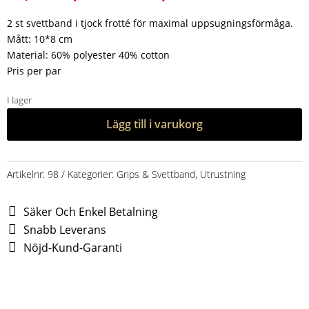
2 st svettband i tjock frotté för maximal uppsugningsförmåga.
Mått: 10*8 cm
Material: 60% polyester 40% cotton
Pris per par
I lager
Lägg till i varukorg
Artikelnr:
98
Kategorier:
Grips & Svettband
,
Utrustning
Säker Och Enkel Betalning
Snabb Leverans
Nöjd-Kund-Garanti