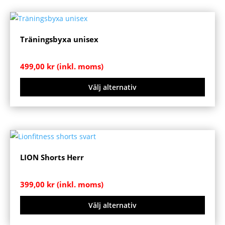
här
produkten
har
Träningsbyxa unisex
flera
varianter.
499,00
kr
(inkl. moms)
De
olika
Välj alternativ
alternativen
kan
Den
väljas
här
på
produkten
produktsidan
har
LION Shorts Herr
flera
varianter.
399,00
kr
(inkl. moms)
De
olika
Välj alternativ
alternativen