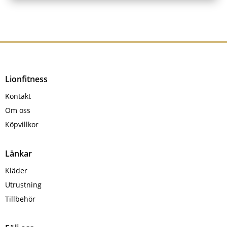
kan
Den
väljas
här
på
produkten
produktsidan
har
flera
varianter.
Lionfitness
De
Kontakt
olika
Om oss
alternativen
Köpvillkor
kan
väljas
på
Länkar
produktsidan
Kläder
Utrustning
Tillbehör