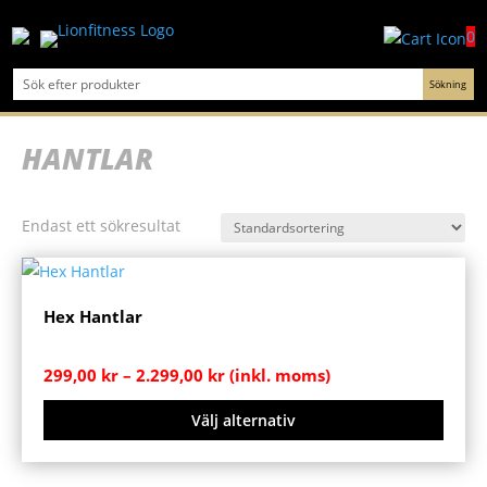
0
HANTLAR
Endast ett sökresultat
Hex Hantlar
Prisintervall:
299,00
kr
–
2.299,00
kr
(inkl. moms)
299,00 kr
Välj alternativ
till
2.299,00 kr
Den