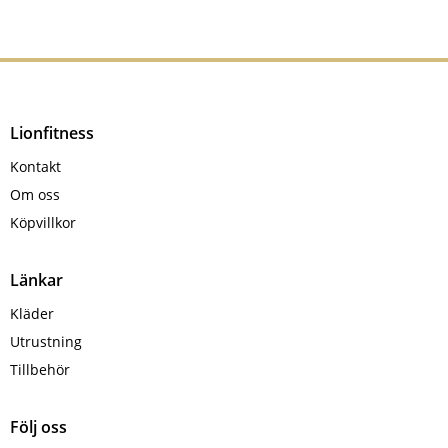
här
produkten
har
flera
varianter.
Lionfitness
De
Kontakt
olika
Om oss
alternativen
Köpvillkor
kan
väljas
på
Länkar
produktsidan
Kläder
Utrustning
Tillbehör
Följ oss