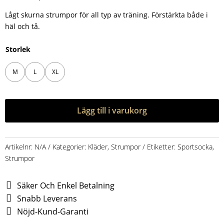
Lågt skurna strumpor för all typ av träning. Förstärkta både i
häl och tå.
Storlek
M
L
XL
Lägg till i varukorg
Artikelnr:
N/A
Kategorier:
Kläder
,
Strumpor
Etiketter:
Sportsocka
,
Strumpor
Säker Och Enkel Betalning
Snabb Leverans
Nöjd-Kund-Garanti