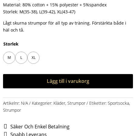
Material: 80% cotton + 15% polyester + 5%spandex
Storlek: M(35-38), L(39-42), XL(43-47)
Lågt skurna strumpor för all typ av träning. Förstärkta både i
häl och tå.
Storlek
M
L
XL
Lägg till i varukorg
Artikelnr:
N/A
Kategorier:
Kläder
,
Strumpor
Etiketter:
Sportsocka
,
Strumpor
Säker Och Enkel Betalning
Snabb Leverans