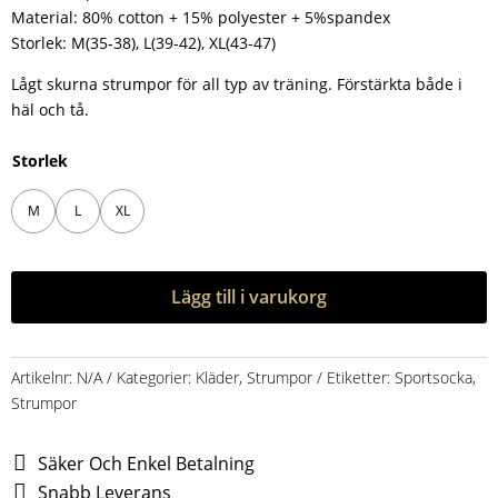
Material: 80% cotton + 15% polyester + 5%spandex
Storlek: M(35-38), L(39-42), XL(43-47)
Lågt skurna strumpor för all typ av träning. Förstärkta både i
häl och tå.
Storlek
M
L
XL
Lägg till i varukorg
Artikelnr:
N/A
Kategorier:
Kläder
,
Strumpor
Etiketter:
Sportsocka
,
Strumpor
Säker Och Enkel Betalning
Snabb Leverans