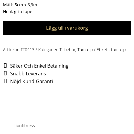
Mått: 5cm x 6,9m
Hook grip tape
Lägg till i varukorg
Artikelnr:
TT0413
Kategorier:
Tillbehör
,
Tumtejp
Etikett:
tumtejp
Säker Och Enkel Betalning
Snabb Leverans
Nöjd-Kund-Garanti
Lionfitness