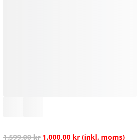
Det
Det
1.599,00
kr
1.000,00
kr
(inkl. moms)