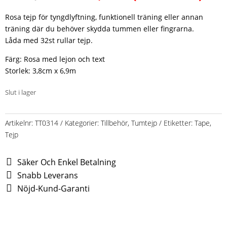
ursprungliga
nuvarande
priset
priset
Rosa tejp för tyngdlyftning, funktionell träning eller annan
var:
är:
träning där du behöver skydda tummen eller fingrarna.
1.599,00 kr.
1.000,00 kr.
Låda med 32st rullar tejp.
Färg: Rosa med lejon och text
Storlek: 3,8cm x 6,9m
Slut i lager
Artikelnr:
TT0314
Kategorier:
Tillbehör
,
Tumtejp
Etiketter:
Tape
,
Tejp
Säker Och Enkel Betalning
Snabb Leverans
Nöjd-Kund-Garanti