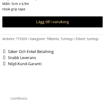
Mått: 5cm x 6,9m
Hook grip tape
Lägg till i varukorg
Artikelnr:
TT3509
Kategorier:
Tillbehör
,
Tumtejp
Etikett:
tumtejp
Säker Och Enkel Betalning
Snabb Leverans
Nöjd-Kund-Garanti
Lionfitness