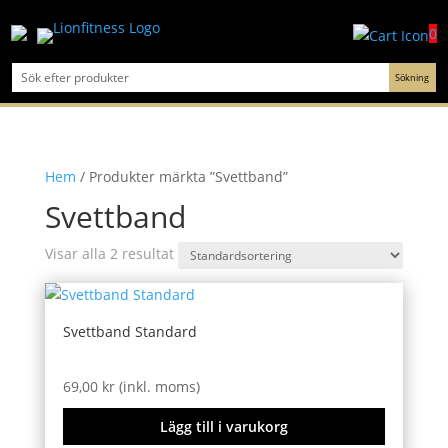
0
Hem
/ Produkter märkta ”Svettband”
Svettband
Visar alla 2 resultat
Svettband Standard
69,00
kr
(inkl. moms)
Lägg till i varukorg