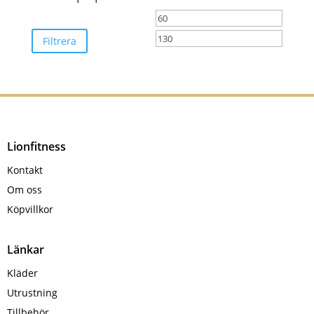
kan
Min
Max
väljas
på
pris
pris
Filtrera
produktsidan
Lionfitness
Kontakt
Om oss
Köpvillkor
Länkar
Kläder
Utrustning
Tillbehör