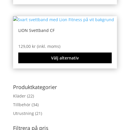
LION Svettband CF
129,00
kr
(inkl. moms)
Välj alternativ
Den
här
produkten
Produktkategorier
har
Kläder
(22)
flera
Tillbehör
(34)
varianter.
De
Utrustning
(21)
olika
alternativen
Filtrera på pris