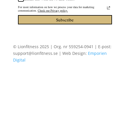
For more information on how we process your data for marketing
communication.
Check our Privacy policy.
Subscribe
© Lionfitness 2025 | Org. nr 559254-0941 | E-post:
support@lionfitness.se | Web Design:
Emporien
Digital