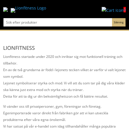
0
LIONFITNESS
Lionfitness startade under 2020 och inriktar sig mot funktionell träning och
tillbehör.
En av de två grundarna är född i lejonets tecken vilket är varför vi valt lejonet
som symbol.
Lejonet symboliserar styrka och mod. Vi vill att du som tar på dig våra kläder
ska känna just extra mod och styrka när du tränar.
Detta för att ta dig ur din bekvämlighetszon och få bättre resultat.
Vi vänder oss till privatpersoner, gym, föreningar och företag.
Egenimporterade varor direkt från fabriken gör att vi kan utveckla
produkterna efter våra egna önskemål.
Vi har satsat på vår e-handel som idag tillhandahåller många populära